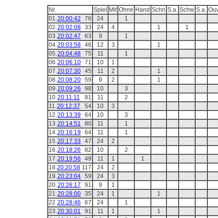
Nr.
Spiel
Mit
Ohne
Hand
Schn
S.a.
Schw
S.a.
Ou
01.
20:00:42
76
24
1
02.
20:02:08
33
24
4
1
1
03.
20:02:47
63
9
1
04.
20:03:58
46
12
3
1
05.
20:04:48
75
11
1
06.
20:06:10
71
10
1
07.
20:07:30
45
11
2
1
08.
20:08:20
59
9
2
1
09.
20:09:26
98
10
3
10.
20:11:11
81
11
2
11.
20:12:37
54
10
3
12.
20:13:39
64
10
3
13.
20:14:51
80
11
1
14.
20:16:19
64
11
1
15.
20:17:33
47
24
2
16.
20:18:26
82
10
2
17.
20:19:56
49
11
1
1
18.
20:20:58
117
24
2
19.
20:23:04
59
24
3
20.
20:26:17
91
9
1
21.
20:28:00
35
24
1
1
22.
20:28:46
67
24
1
23.
20:30:01
91
11
1
1