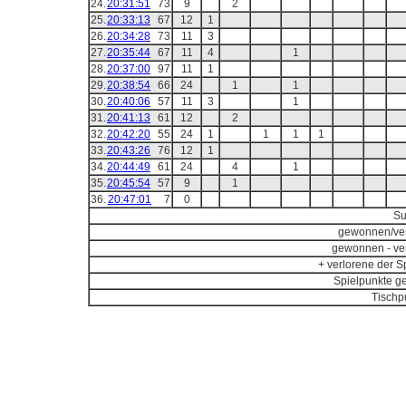
24.
20:31:51
73
9
2
25.
20:33:13
67
12
1
26.
20:34:28
73
11
3
27.
20:35:44
67
11
4
1
28.
20:37:00
97
11
1
29.
20:38:54
66
24
1
1
30.
20:40:06
57
11
3
1
31.
20:41:13
61
12
2
32.
20:42:20
55
24
1
1
1
1
33.
20:43:26
76
12
1
34.
20:44:49
61
24
4
1
35.
20:45:54
57
9
1
36.
20:47:01
7
0
S
gewonnen/ver
gewonnen - ve
+ verlorene der Sp
Spielpunkte g
Tischp