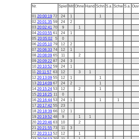
Nr.
Spiel
Mit
Ohne
Hand
Schn
S.a.
Schw
S.a.
Ouv
01.
20:00:19
72
24
1
1
02.
20:01:35
59
24
2
03.
20:02:41
70
9
1
04.
20:03:55
61
24
1
05.
20:05:02
5
0
06.
20:05:10
79
12
2
07.
20:06:33
74
12
1
08.
20:08:09
65
11
2
09.
20:09:22
87
24
3
10.
20:10:52
59
24
1
11.
20:11:57
63
12
3
1
12.
20:13:09
55
12
1
1
13.
20:14:09
67
24
2
1
14.
20:15:24
53
12
2
1
15.
20:16:25
11
0
16.
20:16:44
53
24
1
1
1
17.
20:17:42
55
23
18.
20:18:39
66
12
1
19.
20:19:52
48
9
1
1
20.
20:20:46
63
10
2
21.
20:21:55
73
11
3
22.
20:23:13
52
12
1