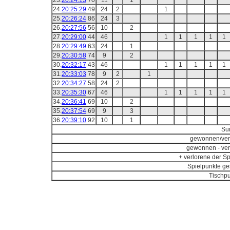
23.
20:24:13
70
11
1
24.
20:25:29
49
24
2
1
25.
20:26:24
86
24
3
26.
20:27:56
56
10
2
27.
20:29:00
44
46
1
1
1
1
1
28.
20:29:49
63
24
1
29.
20:30:58
74
9
2
30.
20:32:17
43
46
1
1
1
1
1
31.
20:33:03
78
9
2
1
32.
20:34:27
58
24
2
33.
20:35:30
67
46
1
1
1
1
1
34.
20:36:41
69
10
2
35.
20:37:54
69
9
3
36.
20:39:10
92
10
1
Su
gewonnen/ver
gewonnen - ver
+ verlorene der Sp
Spielpunkte ge
Tischpu