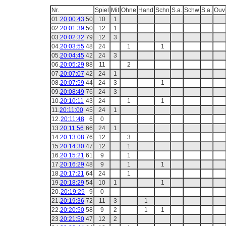
Nr.
Spiel
Mit
Ohne
Hand
Schn
S.a.
Schw
S.a.
Ouv
01.
20:00:43
50
10
1
02.
20:01:39
50
12
1
03.
20:02:32
79
12
3
04.
20:03:55
48
24
1
1
05.
20:04:45
42
24
3
06.
20:05:29
88
11
2
07.
20:07:07
42
24
1
08.
20:07:59
44
24
3
1
09.
20:08:49
76
24
3
10.
20:10:11
43
24
1
1
11.
20:11:00
45
24
1
12.
20:11:48
6
0
13.
20:11:56
66
24
1
14.
20:13:08
76
12
3
15.
20:14:30
47
12
1
16.
20:15:21
61
9
1
17.
20:16:29
48
9
1
1
18.
20:17:21
64
24
1
19.
20:18:29
54
10
1
1
20.
20:19:25
9
0
21.
20:19:36
72
11
3
1
22.
20:20:50
58
9
2
1
1
23.
20:21:50
47
12
2