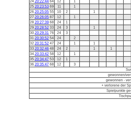
24.
20:22:44
64
12
1
25.
20:23:53
69
11
1
26.
20:25:05
55
10
2
1
27.
20:26:05
87
12
1
28.
20:27:39
68
24
1
29.
20:28:52
33
24
3
1
30.
20:29:31
76
24
3
31.
20:30:52
54
24
2
32.
20:31:52
47
24
1
1
33.
20:32:46
48
24
2
1
1
34.
20:33:42
58
12
1
35.
20:34:47
53
12
1
36.
20:35:47
68
12
3
Su
gewonnen/ver
gewonnen - ver
+ verlorene der Sp
Spielpunkte ge
Tischpu