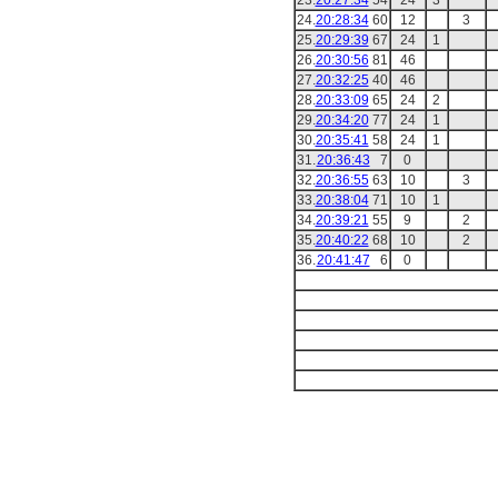
23.
20:27:34
54
24
3
24.
20:28:34
60
12
3
25.
20:29:39
67
24
1
26.
20:30:56
81
46
27.
20:32:25
40
46
28.
20:33:09
65
24
2
29.
20:34:20
77
24
1
30.
20:35:41
58
24
1
31.
20:36:43
7
0
32.
20:36:55
63
10
3
33.
20:38:04
71
10
1
34.
20:39:21
55
9
2
35.
20:40:22
68
10
2
36.
20:41:47
6
0