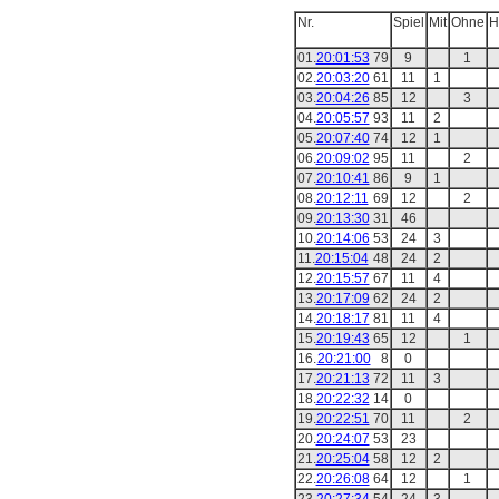
Nr.
Spiel
Mit
Ohne
H
01.
20:01:53
79
9
1
02.
20:03:20
61
11
1
03.
20:04:26
85
12
3
04.
20:05:57
93
11
2
05.
20:07:40
74
12
1
06.
20:09:02
95
11
2
07.
20:10:41
86
9
1
08.
20:12:11
69
12
2
09.
20:13:30
31
46
10.
20:14:06
53
24
3
11.
20:15:04
48
24
2
12.
20:15:57
67
11
4
13.
20:17:09
62
24
2
14.
20:18:17
81
11
4
15.
20:19:43
65
12
1
16.
20:21:00
8
0
17.
20:21:13
72
11
3
18.
20:22:32
14
0
19.
20:22:51
70
11
2
20.
20:24:07
53
23
21.
20:25:04
58
12
2
22.
20:26:08
64
12
1