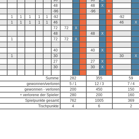
96
96
X
48
48
X
-96
-96
X
1
1
1
1
1
-92
-92
1
1
1
1
1
46
46
X
72
72
X
48
48
X
1
72
72
X
40
40
X
1
30
30
X
27
27
X
30
30
X
Summe:
282
355
59
gewonnen/verloren
5 / 1
12 / 3
7 / 4
gewonnen - verloren
200
450
150
+ verlorene der Spieler:
280
200
160
Spielpunkte gesamt:
762
1005
369
Tischpunkte:
4
6
2