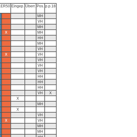
LER50
Eingep.
Überr.
Pos.
p.p.18
MH
VH
MH
X
MH
HH
MH
VH
X
VH
VH
VH
VH
HH
HH
HH
VH
X
X
MH
X
VH
X
VH
MH
MH