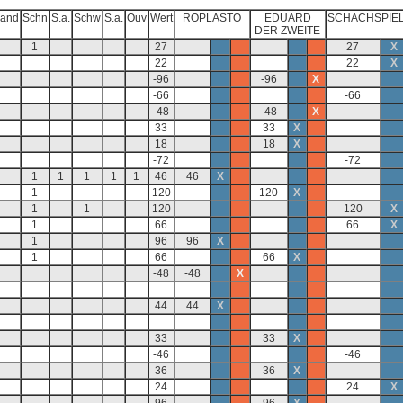
and
Schn
S.a.
Schw
S.a.
Ouv
Wert
ROPLASTO
EDUARD
SCHACHSPIE
DER ZWEITE
1
27
27
X
22
22
X
-96
-96
X
-66
-66
-48
-48
X
33
33
X
18
18
X
-72
-72
1
1
1
1
1
46
46
X
1
120
120
X
1
1
120
120
X
1
66
66
X
1
96
96
X
1
66
66
X
-48
-48
X
44
44
X
33
33
X
-46
-46
36
36
X
24
24
X