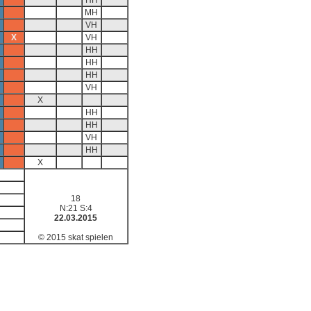
HH
MH
VH
X
VH
HH
HH
HH
VH
X
HH
HH
VH
HH
X
18
N:21 S:4
22.03.2015
© 2015 skat spielen