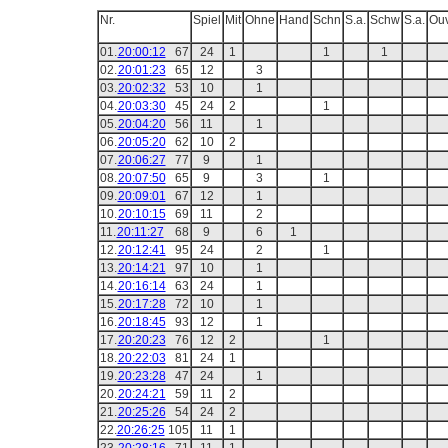
Nr.
Spiel
Mit
Ohne
Hand
Schn
S.a.
Schw
S.a.
Ou
01.
20:00:12
67
24
1
1
1
02.
20:01:23
65
12
3
03.
20:02:32
53
10
1
04.
20:03:30
45
24
2
1
05.
20:04:20
56
11
1
06.
20:05:20
62
10
2
07.
20:06:27
77
9
1
08.
20:07:50
65
9
3
1
09.
20:09:01
67
12
1
10.
20:10:15
69
11
2
11.
20:11:27
68
9
6
1
12.
20:12:41
95
24
2
1
13.
20:14:21
97
10
1
14.
20:16:14
63
24
1
15.
20:17:28
72
10
1
16.
20:18:45
93
12
1
17.
20:20:23
76
12
2
1
18.
20:22:03
81
24
1
19.
20:23:28
47
24
1
20.
20:24:21
59
11
2
21.
20:25:26
54
24
2
22.
20:26:25
105
11
1