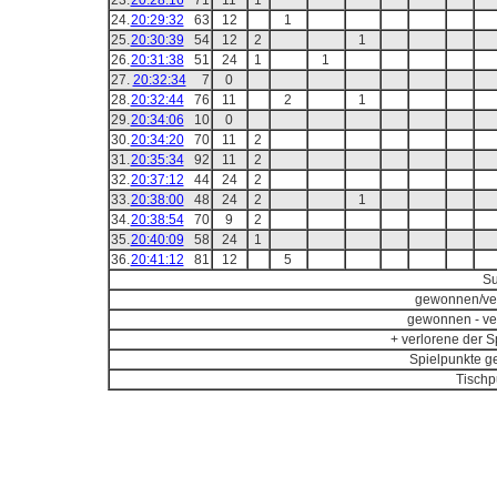
23.
20:28:16
71
11
1
24.
20:29:32
63
12
1
25.
20:30:39
54
12
2
1
26.
20:31:38
51
24
1
1
27.
20:32:34
7
0
28.
20:32:44
76
11
2
1
29.
20:34:06
10
0
30.
20:34:20
70
11
2
31.
20:35:34
92
11
2
32.
20:37:12
44
24
2
33.
20:38:00
48
24
2
1
34.
20:38:54
70
9
2
35.
20:40:09
58
24
1
36.
20:41:12
81
12
5
S
gewonnen/ve
gewonnen - ve
+ verlorene der Sp
Spielpunkte g
Tischp