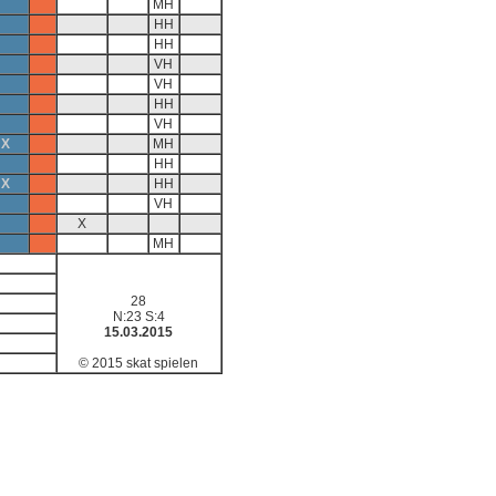
MH
HH
HH
VH
VH
HH
VH
X
MH
HH
X
HH
VH
X
MH
28
N:23 S:4
15.03.2015
© 2015 skat spielen