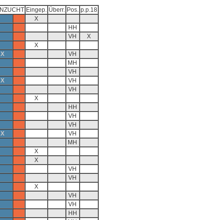
ENZUCHT
Eingep.
Überr.
Pos.
p.p.18
X
HH
VH
X
X
X
VH
MH
VH
X
VH
VH
X
HH
VH
VH
X
VH
MH
X
X
VH
VH
X
VH
VH
HH