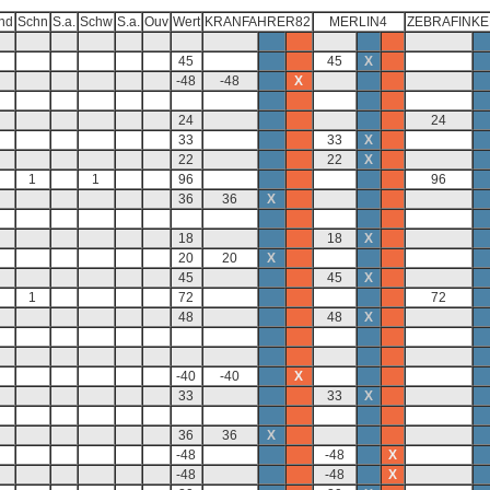
nd
Schn
S.a.
Schw
S.a.
Ouv
Wert
KRANFAHRER82
MERLIN4
ZEBRAFINK
45
45
X
-48
-48
X
24
24
33
33
X
22
22
X
1
1
96
96
36
36
X
18
18
X
20
20
X
45
45
X
1
72
72
48
48
X
-40
-40
X
33
33
X
36
36
X
-48
-48
X
-48
-48
X