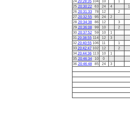
24.
20:28:35
104
10
1
25.
20:30:22
63
24
4
1
26.
20:31:33
78
12
2
27.
20:32:55
95
24
2
28.
20:34:38
86
12
3
29.
20:36:08
99
10
2
30.
20:37:52
59
10
1
31.
20:38:55
114
12
3
32.
20:40:55
106
11
1
33.
20:42:47
102
12
2
34.
20:44:36
113
10
1
35.
20:46:34
10
0
36.
20:46:48
85
24
3