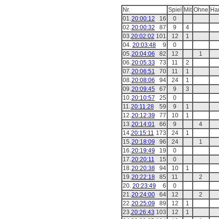
Nr.
Spiel
Mit
Ohne
Ha
01.
20:00:12
16
0
02.
20:00:32
87
9
4
03.
20:02:02
101
12
1
04.
20:03:48
9
0
05.
20:04:06
82
12
1
06.
20:05:33
73
11
2
07.
20:06:51
70
11
1
08.
20:08:06
94
24
1
09.
20:09:45
67
9
3
10.
20:10:57
25
0
11.
20:11:28
59
9
1
12.
20:12:39
77
10
1
13.
20:14:01
66
9
4
14.
20:15:11
173
24
1
15.
20:18:09
96
24
1
16.
20:19:49
19
0
17.
20:20:11
15
0
18.
20:20:38
94
10
1
19.
20:22:18
85
11
2
20.
20:23:49
6
0
21.
20:24:00
64
12
2
22.
20:25:09
89
12
1
23.
20:26:43
103
12
1