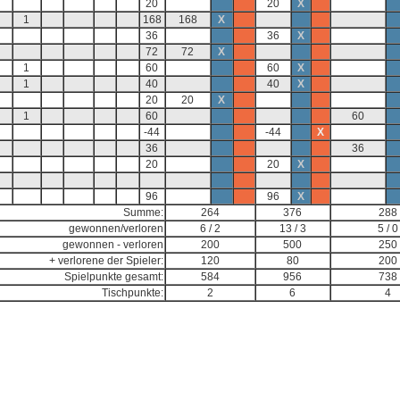
20
20
X
1
168
168
X
36
36
X
72
72
X
1
60
60
X
1
40
40
X
20
20
X
1
60
60
-44
-44
X
36
36
20
20
X
96
96
X
Summe:
264
376
288
gewonnen/verloren
6 / 2
13 / 3
5 / 0
gewonnen - verloren
200
500
250
+ verlorene der Spieler:
120
80
200
Spielpunkte gesamt:
584
956
738
Tischpunkte:
2
6
4