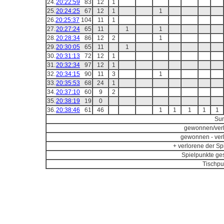
24.
20:22:59
83
12
1
25.
20:24:25
67
12
1
1
26.
20:25:37
104
11
1
27.
20:27:24
65
11
1
1
28.
20:28:34
86
12
2
1
29.
20:30:05
65
11
1
30.
20:31:13
72
12
1
31.
20:32:34
97
12
1
32.
20:34:15
90
11
3
1
33.
20:35:53
68
24
1
34.
20:37:10
60
9
2
35.
20:38:19
19
0
36.
20:38:46
61
46
1
1
1
1
1
Su
gewonnen/ver
gewonnen - ver
+ verlorene der Spi
Spielpunkte ge
Tischpu