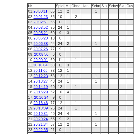
Nr.
Spiel
Mit
Ohne
Hand
Schn
S.a.
Schw
S.a.
Ouv
01.
20:00:11
65
12
2
1
02.
20:01:23
85
10
2
03.
20:02:51
56
11
1
04.
20:03:52
85
24
1
05.
20:05:21
60
9
3
06.
20:06:23
13
0
07.
20:06:38
44
24
2
1
08.
20:07:26
77
9
1
09.
20:08:50
6
0
10.
20:09:01
60
11
1
11.
20:10:04
58
11
3
12.
20:11:05
73
12
1
13.
20:12:23
58
12
1
1
14.
20:13:27
48
24
1
1
15.
20:14:19
60
12
1
16.
20:15:29
52
10
4
1
17.
20:16:24
9
0
18.
20:16:46
77
12
1
1
19.
20:18:09
76
24
1
20.
20:19:31
49
24
4
1
21.
20:20:24
65
9
2
22.
20:21:34
57
12
2
1
23.
20:22:35
21
0