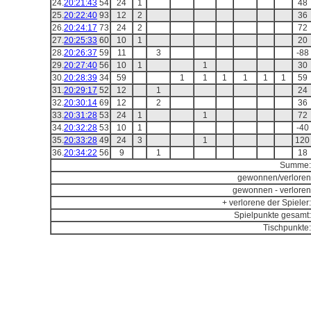
24.
20:21:43
54
24
1
48
25.
20:22:40
93
12
2
36
26.
20:24:17
73
24
2
72
27.
20:25:33
60
10
1
20
28.
20:26:37
59
11
3
-88
29.
20:27:40
56
10
1
1
30
30.
20:28:39
34
59
1
1
1
1
1
1
59
31.
20:29:17
52
12
1
24
32.
20:30:14
69
12
2
36
33.
20:31:28
53
24
1
1
72
34.
20:32:28
53
10
1
-40
35.
20:33:28
49
24
3
1
120
36.
20:34:22
56
9
1
18
Summe:
gewonnen/verloren
gewonnen - verloren
+ verlorene der Spieler:
Spielpunkte gesamt:
Tischpunkte: