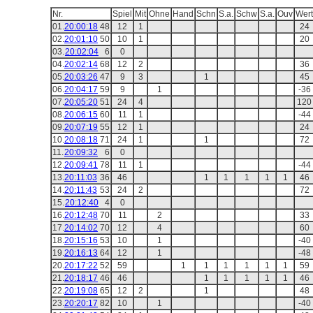
Nr.
Spiel
Mit
Ohne
Hand
Schn
S.a.
Schw
S.a.
Ouv
Wert
01.
20:00:18
48
12
1
24
02.
20:01:10
50
10
1
20
03.
20:02:04
6
0
04.
20:02:14
68
12
2
36
05.
20:03:26
47
9
3
1
45
06.
20:04:17
59
9
1
-36
07.
20:05:20
51
24
4
120
08.
20:06:15
60
11
1
-44
09.
20:07:19
55
12
1
24
10.
20:08:18
71
24
1
1
72
11.
20:09:32
6
0
12.
20:09:41
78
11
1
-44
13.
20:11:03
36
46
1
1
1
1
1
46
14.
20:11:43
53
24
2
72
15.
20:12:40
4
0
16.
20:12:48
70
11
2
33
17.
20:14:02
70
12
4
60
18.
20:15:16
53
10
1
-40
19.
20:16:13
64
12
1
-48
20.
20:17:22
52
59
1
1
1
1
1
1
59
21.
20:18:17
46
46
1
1
1
1
1
46
22.
20:19:08
65
12
2
1
48
23.
20:20:17
82
10
1
-40