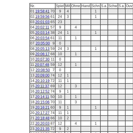
Nr.
Spiel
Mit
Ohne
Hand
Schn
S.a.
Schw
S.a.
Ouv
01.
19:58:41
70
9
4
1
02.
19:59:56
61
24
3
1
03.
20:01:03
65
23
04.
20:02:11
57
9
4
05.
20:03:14
38
24
1
1
06.
20:03:54
61
11
1
07.
20:05:00
9
0
08.
20:05:13
59
24
3
1
09.
20:06:17
68
10
1
10.
20:07:30
11
0
11.
20:07:48
59
12
1
12.
20:08:50
7
0
13.
20:09:00
74
12
1
14.
20:10:19
72
11
1
15.
20:11:37
69
12
3
16.
20:12:52
74
9
1
17.
20:14:11
50
10
1
18.
20:15:06
70
11
3
19.
20:16:21
60
9
1
1
20.
20:17:27
74
11
1
21.
20:18:48
66
10
2
22.
20:20:03
87
12
4
1
23.
20:21:35
72
9
2