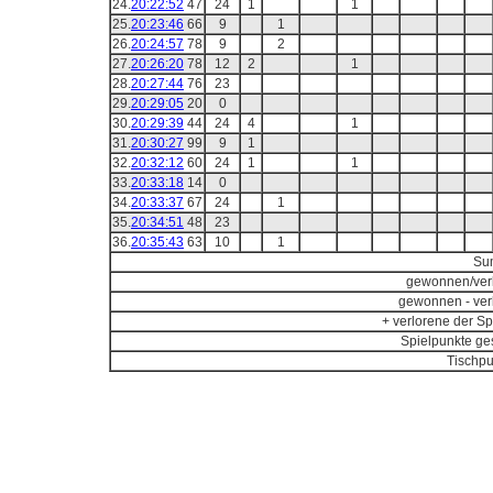
24.
20:22:52
47
24
1
1
25.
20:23:46
66
9
1
26.
20:24:57
78
9
2
27.
20:26:20
78
12
2
1
28.
20:27:44
76
23
29.
20:29:05
20
0
30.
20:29:39
44
24
4
1
31.
20:30:27
99
9
1
32.
20:32:12
60
24
1
1
33.
20:33:18
14
0
34.
20:33:37
67
24
1
35.
20:34:51
48
23
36.
20:35:43
63
10
1
Su
gewonnen/ver
gewonnen - ver
+ verlorene der Sp
Spielpunkte ge
Tischpu