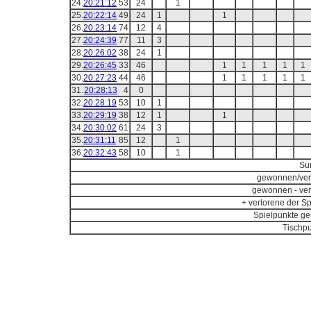
24.
20:21:12
53
24
1
25.
20:22:14
49
24
1
1
26.
20:23:14
74
12
4
27.
20:24:39
77
11
3
28.
20:26:02
38
24
1
29.
20:26:45
33
46
1
1
1
1
1
30.
20:27:23
44
46
1
1
1
1
1
31.
20:28:13
4
0
32.
20:28:19
53
10
1
33.
20:29:19
38
12
1
1
34.
20:30:02
61
24
3
35.
20:31:11
85
12
1
36.
20:32:43
58
10
1
Su
gewonnen/ver
gewonnen - ver
+ verlorene der Sp
Spielpunkte ge
Tischpu