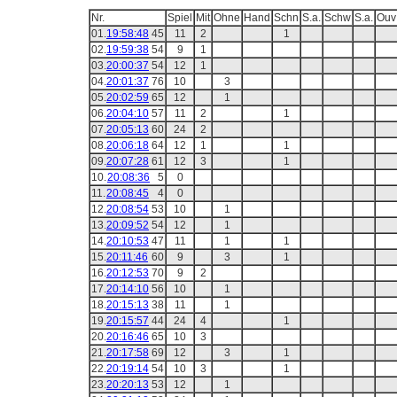
Nr.
Spiel
Mit
Ohne
Hand
Schn
S.a.
Schw
S.a.
Ouv
01.
19:58:48
45
11
2
1
02.
19:59:38
54
9
1
03.
20:00:37
54
12
1
04.
20:01:37
76
10
3
05.
20:02:59
65
12
1
06.
20:04:10
57
11
2
1
07.
20:05:13
60
24
2
08.
20:06:18
64
12
1
1
09.
20:07:28
61
12
3
1
10.
20:08:36
5
0
11.
20:08:45
4
0
12.
20:08:54
53
10
1
13.
20:09:52
54
12
1
14.
20:10:53
47
11
1
1
15.
20:11:46
60
9
3
1
16.
20:12:53
70
9
2
17.
20:14:10
56
10
1
18.
20:15:13
38
11
1
19.
20:15:57
44
24
4
1
20.
20:16:46
65
10
3
21.
20:17:58
69
12
3
1
22.
20:19:14
54
10
3
1
23.
20:20:13
53
12
1