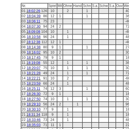
Nr.
Spiel
Mit
Ohne
Hand
Schn
S.a.
Schw
S.a.
Ouv
We
01.
18:02:26
126
10
2
1
4
02.
18:04:39
86
12
1
1
3
03.
18:06:11
75
23
-4
04.
18:07:30
94
24
2
7
05.
18:09:08
104
10
1
-4
06.
18:10:58
96
24
1
4
07.
18:12:38
112
12
1
-4
08.
18:14:38
80
9
1
1
2
09.
18:16:02
95
10
2
3
10.
18:17:45
79
9
1
1
11.
18:19:08
55
12
1
1
3
12.
18:20:07
75
10
1
1
3
13.
18:21:28
49
24
1
1
7
14.
18:22:21
91
10
2
-6
15.
18:23:59
66
24
1
4
16.
18:25:11
74
12
3
1
6
17.
18:26:30
72
9
1
1
18.
18:27:50
74
10
1
1
3
19.
18:29:10
56
24
2
1
9
20.
18:30:10
77
9
1
1
21.
18:31:34
118
9
1
1
22.
18:33:46
73
24
1
4
23.
18:35:03
71
11
1
2