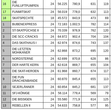
DIE
16
24
56.225
780,9
631
119
FUNLUFTPUMPEN
17
FUNMITSKAT
24
56.019
778,0
632
113
18
SKATSPECHTE
18
45.572
843,9
473
69
1
BUBENEXPRESS
24
72.183
1.002,5
782
114
2
ST-SKATFÜCHSE II
24
70.339
976,9
762
120
3
DIE SCC-CRACKS
24
64.972
902,4
704
104
4
DAS SKATHAUS I
24
62.974
874,6
743
137
DIE LETZTEN
5
24
62.868
873,2
695
120
MOHIKANER
6
NORDSTERNE
24
62.699
870,8
628
86
7
DER HARTE KERN
24
62.618
869,7
655
104
8
DIE SKAT-HEROEN
24
61.968
860,7
674
117
DIE FUN
9
24
60.870
845,4
655
113
DRACHENBANDE
10
SEJERLÄNNER
24
60.854
845,2
681
137
11
SFJ-KÖNIGE
24
56.114
779,4
569
79
12
DIE BISSIGEN
24
55.580
771,9
614
125
13
REBELLEN II
24
54.633
758,8
577
95