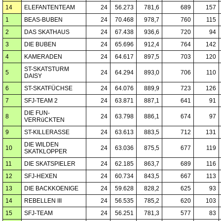
14
ELEFANTENTEAM
24
56.273
781,6
689
157
1
BEAS-BUBEN
24
70.468
978,7
760
115
2
DAS SKATHAUS
24
67.438
936,6
720
94
3
DIE BUBEN
24
65.696
912,4
764
142
4
KAMERADEN
24
64.617
897,5
703
120
ST-SKATSTURM
5
24
64.294
893,0
706
110
DAISY
6
ST-SKATFÜCHSE
24
64.076
889,9
723
126
7
SFJ-TEAM 2
24
63.871
887,1
641
91
DIE FUN-
8
24
63.798
886,1
674
97
VERRüCKTEN
9
ST-KILLERASSE
24
63.613
883,5
712
131
DIE WILDEN
10
24
63.036
875,5
677
119
SKATKLOPPER
11
DIE SKATSPIELER
24
62.185
863,7
689
116
12
SFJ-HEXEN
24
60.734
843,5
667
113
13
DIE BACKKOENIGE
24
59.628
828,2
625
93
14
REBELLEN III
24
56.535
785,2
620
103
15
SFJ-TEAM
24
56.251
781,3
577
83