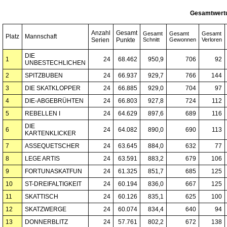
Gesamtwert
Anzahl
Gesamt
Gesamt
Gesamt
Gesamt
Platz
Mannschaft
Serien
Punkte
Schnitt
Gewonnen
Verloren
DIE
1
24
68.462
950,9
706
92
UNBESTECHLICHEN
2
SPITZBUBEN
24
66.937
929,7
766
144
3
DIE SKATKLOPPER
24
66.885
929,0
704
97
4
DIE-ABGEBRÜHTEN
24
66.803
927,8
724
112
5
REBELLEN I
24
64.629
897,6
689
116
DIE
6
24
64.082
890,0
690
113
KARTENKLICKER
7
ASSEQUETSCHER
24
63.645
884,0
632
77
8
LEGE ARTIS
24
63.591
883,2
679
106
9
FORTUNASKATFUN
24
61.325
851,7
685
125
10
ST-DREIFALTIGKEIT
24
60.194
836,0
667
125
11
SKATTISCH
24
60.126
835,1
625
100
12
SKATZWERGE
24
60.074
834,4
640
94
13
DONNERBLITZ
24
57.761
802,2
672
138