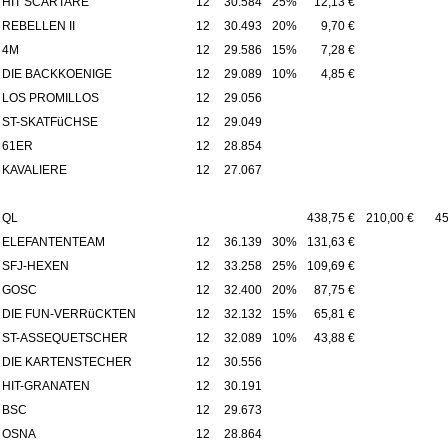
HIT SCARTARE
12
30.584
25%
12,13 €
REBELLEN II
12
30.493
20%
9,70 €
4M
12
29.586
15%
7,28 €
DIE BACKKOENIGE
12
29.089
10%
4,85 €
LOS PROMILLOS
12
29.056
ST-SKATFüCHSE
12
29.049
61ER
12
28.854
KAVALIERE
12
27.067
QL
438,75 €
210,00 €
45
ELEFANTENTEAM
12
36.139
30%
131,63 €
SFJ-HEXEN
12
33.258
25%
109,69 €
GOSC
12
32.400
20%
87,75 €
DIE FUN-VERRüCKTEN
12
32.132
15%
65,81 €
ST-ASSEQUETSCHER
12
32.089
10%
43,88 €
DIE KARTENSTECHER
12
30.556
HIT-GRANATEN
12
30.191
BSC
12
29.673
OSNA
12
28.864