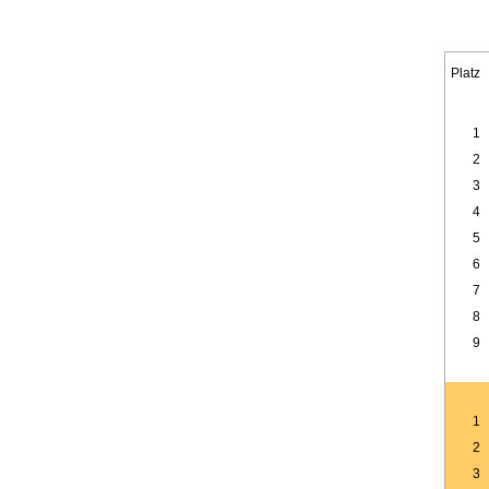
Platz
1
2
3
4
5
6
7
8
9
1
2
3