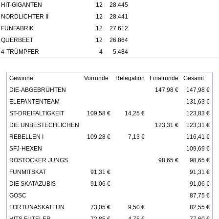
HIT-GIGANTEN
12
28.445
NORDLICHTER II
12
28.441
FUNFABRIK
12
27.612
QUERBEET
12
26.864
4-TRÜMPFER
4
5.484
Gewinne
Vorrunde
Relegation
Finalrunde
Gesamt
DIE-ABGEBRÜHTEN
147,98 €
147,98 €
ELEFANTENTEAM
131,63 €
ST-DREIFALTIGKEIT
109,58 €
14,25 €
123,83 €
DIE UNBESTECHLICHEN
123,31 €
123,31 €
REBELLEN I
109,28 €
7,13 €
116,41 €
SFJ-HEXEN
109,69 €
ROSTOCKER JUNGS
98,65 €
98,65 €
FUNMITSKAT
91,31 €
91,31 €
DIE SKATAZUBIS
91,06 €
91,06 €
GOSC
87,75 €
FORTUNASKATFUN
73,05 €
9,50 €
82,55 €