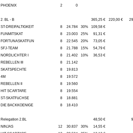
PHOENIX
2
0
2. BL - B
365,25 €
220,00 €
29
ST-DREIFALTIGKEIT
8
24.784
30%
109,58 €
FUNMITSKAT
8
23.003
25%
91,31 €
FORTUNASKATFUN
8
22.545
20%
73,05 €
SFJ-TEAM
8
21.788
15%
54,79 €
NORDLICHTER I
8
21.402
10%
36,53 €
REBELLEN III
8
21.142
SKATSPECHTE
8
19.813
4M
8
19.572
REBELLEN II
8
19.560
HIT SCARTARE
8
19.554
ST-SKATFüCHSE
8
18.881
DIE BACKKOENIGE
8
18.410
Relegation 2.BL
48,50 €
9
NINJAS
12
30.837
30%
14,55 €