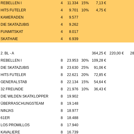
REBELLEN I
4
11.334
15%
7,13 €
HITS FUTELER
4
9.701
10%
4,75 €
KAMERADEN
4
9.577
DIE SKATAZUBIS
4
9.262
FUNMITSKAT
4
8.017
SKATHAIE
4
6.939
2. BL - A
364,25 €
220,00 €
28
REBELLEN I
8
23.953
30%
109,28 €
DIE SKATAZUBIS
8
23.630
25%
91,06 €
HITS FUTELER
8
22.621
20%
72,85 €
GENERALSTAB
8
22.134
15%
54,64 €
32 FREUNDE
8
21.976
10%
36,43 €
DIE WILDEN SKATKLOPPER
8
19.902
ÜBERRASCHUNGSTEAM
8
19.148
NINJAS
8
18.977
61ER
8
18.488
LOS PROMILLOS
8
17.940
KAVALIERE
8
16.739