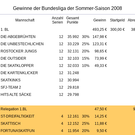
Gewinne der Bundesliga der Sommer-Saison 2008
Anzahl
Gesamt
Mannschaft
Gewinn
Startgeld
Abre
Serien
Punkte
1. BL
493,25 €
300,00 €
38
DIE-ABGEBRÜHTEN
12
35.992
30%
147,98 €
DIE UNBESTECHLICHEN
12
33.229
25%
123,31 €
ROSTOCKER JUNGS
12
32.131
20%
98,65 €
DIE OUTSIDER
12
32.103
15%
73,99 €
DIE SKATKLOPPER
12
32.033
10%
49,33 €
DIE KARTENKLICKER
12
31.248
SKATKINKS
12
30.994
SFJ-TEAM 2
12
29.818
HITS ALTE SÄCKE
12
29.798
Relegation 1.BL
47,50 €
9
ST-DREIFALTIGKEIT
4
12.161
30%
14,25 €
SKATTISCH
4
12.152
25%
11,88 €
FORTUNASKATFUN
4
11.954
20%
9,50 €