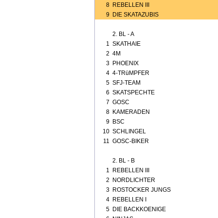
8
REBELLEN III
9
DIE SKATAZUBIS
2. BL - A
1
SKATHAIE
2
4M
3
PHOENIX
4
4-TRüMPFER
5
SFJ-TEAM
6
SKATSPECHTE
7
GOSC
8
KAMERADEN
9
BSC
10
SCHLINGEL
11
GOSC-BIKER
2. BL - B
1
REBELLEN III
2
NORDLICHTER
3
ROSTOCKER JUNGS
4
REBELLEN I
5
DIE BACKKOENIGE