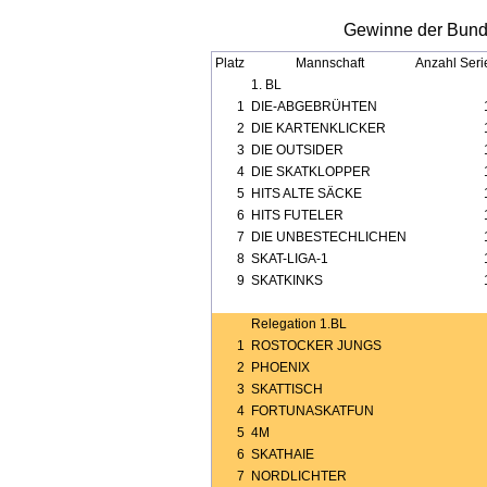
Gewinne der Bunde
Platz
Mannschaft
Anzahl Seri
1. BL
1
DIE-ABGEBRÜHTEN
2
DIE KARTENKLICKER
3
DIE OUTSIDER
4
DIE SKATKLOPPER
5
HITS ALTE SÄCKE
6
HITS FUTELER
7
DIE UNBESTECHLICHEN
8
SKAT-LIGA-1
9
SKATKINKS
Relegation 1.BL
1
ROSTOCKER JUNGS
2
PHOENIX
3
SKATTISCH
4
FORTUNASKATFUN
5
4M
6
SKATHAIE
7
NORDLICHTER