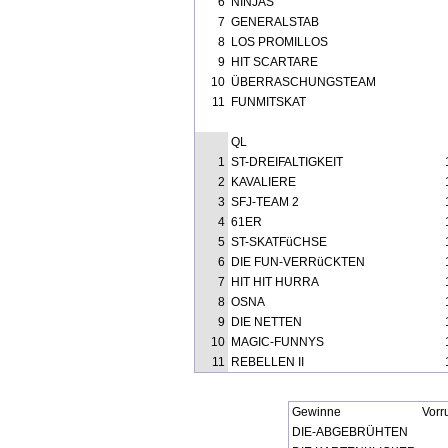
6
NINJAS
7
GENERALSTAB
8
LOS PROMILLOS
9
HIT SCARTARE
10
ÜBERRASCHUNGSTEAM
11
FUNMITSKAT
QL
1
ST-DREIFALTIGKEIT
2
KAVALIERE
3
SFJ-TEAM 2
4
61ER
5
ST-SKATFüCHSE
6
DIE FUN-VERRüCKTEN
7
HIT HIT HURRA
8
OSNA
9
DIE NETTEN
10
MAGIC-FUNNYS
11
REBELLEN II
Gewinne
Vorr
DIE-ABGEBRÜHTEN