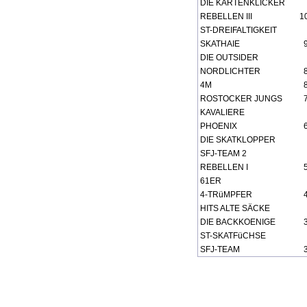
DIE KARTENKLICKER
REBELLEN III
106
ST-DREIFALTIGKEIT
SKATHAIE
99
DIE OUTSIDER
NORDLICHTER
88
4M
83
ROSTOCKER JUNGS
71
KAVALIERE
PHOENIX
66
DIE SKATKLOPPER
SFJ-TEAM 2
REBELLEN I
53
61ER
4-TRüMPFER
49
HITS ALTE SÄCKE
DIE BACKKOENIGE
35
ST-SKATFüCHSE
SFJ-TEAM
33